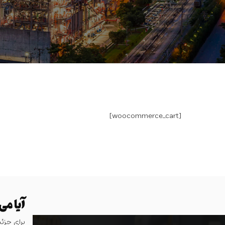
[woocommerce_cart]
آیا می
برای جزئیا