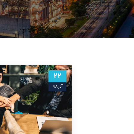
۲۲
آذر ۹۸