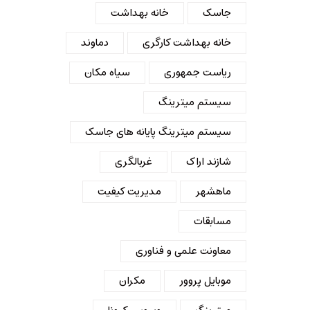
جاسک
خانه بهداشت
خانه بهداشت کارگری
دماوند
ریاست جمهوری
سیاه مکان
سیستم میترینگ
سیستم میترینگ پایانه های جاسک
شازند اراک
غربالگری
ماهشهر
مدیریت کیفیت
مسابقات
معاونت علمی و فناوری
موبایل پروور
مکران