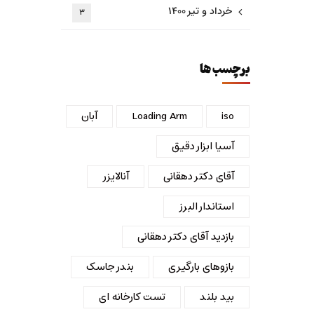
خرداد و تیر ۱۴۰۰
۳
برچسب ها
iso
Loading Arm
آبان
آسیا ابزار دقیق
آقای دکتر دهقانی
آنالایزر
استاندار البرز
بازدید آقای دکتر دهقانی
بازوهای بارگیری
بندر جاسک
بید بلند
تست کارخانه ای