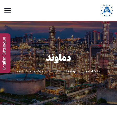
English Catalogue
دماوند
صفحه اصلی
نوشته استاندارد
برچسب: دماوند