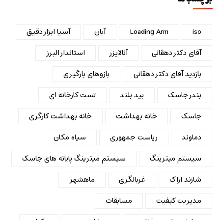
iso
Loading Arm
آبان
آسیا ابزار دقیق
آقای دکتر دهقانی
آنالایزر
استاندار البرز
بازدید آقای دکتر دهقانی
بازوهای بارگیری
بندر جاسک
بید بلند
تست کارخانه ای
جاسک
خانه بهداشت
خانه بهداشت کارگری
دماوند
ریاست جمهوری
سیاه مکان
سیستم میترینگ
سیستم میترینگ پایانه های جاسک
شازند اراک
غربالگری
ماهشهر
مدیریت کیفیت
مسابقات