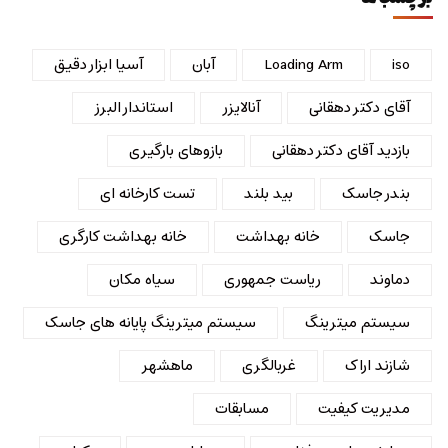
iso
Loading Arm
آبان
آسیا ابزار دقیق
آقای دکتر دهقانی
آنالایزر
استاندار البرز
بازدید آقای دکتر دهقانی
بازوهای بارگیری
بندر جاسک
بید بلند
تست کارخانه ای
جاسک
خانه بهداشت
خانه بهداشت کارگری
دماوند
ریاست جمهوری
سیاه مکان
سیستم میترینگ
سیستم میترینگ پایانه های جاسک
شازند اراک
غربالگری
ماهشهر
مدیریت کیفیت
مسابقات