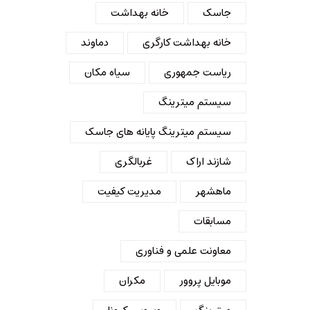
جاسک
خانه بهداشت
خانه بهداشت کارگری
دماوند
ریاست جمهوری
سیاه مکان
سیستم میترینگ
سیستم میترینگ پایانه های جاسک
شازند اراک
غربالگری
ماهشهر
مدیریت کیفیت
مسابقات
معاونت علمی و فناوری
موبایل پروور
مکران