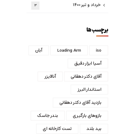
خرداد و تیر ۱۴۰۰
۳
برچسب ها
iso
Loading Arm
آبان
آسیا ابزار دقیق
آقای دکتر دهقانی
آنالایزر
استاندار البرز
بازدید آقای دکتر دهقانی
بازوهای بارگیری
بندر جاسک
بید بلند
تست کارخانه ای